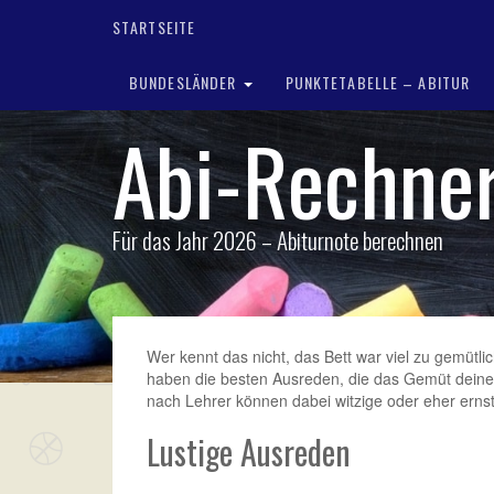
STARTSEITE
BUNDESLÄNDER
PUNKTETABELLE – ABITUR
Abi-Rechne
Für das Jahr 2026 – Abiturnote berechnen
Wer kennt das nicht, das Bett war viel zu gemüt
haben die besten Ausreden, die das Gemüt deine
nach Lehrer können dabei witzige oder eher erns
Lustige Ausreden