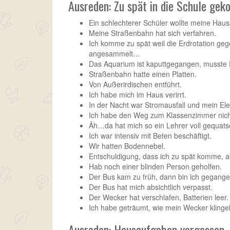
Ausreden: Zu spät in die Schule ge
Ein schlechterer Schüler wollte meine Hau
Meine Straßenbahn hat sich verfahren.
Ich komme zu spät weil die Erdrotation gege
angesammelt…
Das Aquarium ist kaputtgegangen, musste 
Straßenbahn hatte einen Platten.
Von Außerirdischen entführt.
Ich habe mich im Haus verirrt.
In der Nacht war Stromausfall und mein Elek
Ich habe den Weg zum Klassenzimmer nich
Äh…da hat mich so ein Lehrer voll gequatsc
Ich war intensiv mit Beten beschäftigt.
Wir hatten Bodennebel.
Entschuldigung, dass ich zu spät komme, a
Hab noch einer blinden Person geholfen.
Der Bus kam zu früh, dann bin ich gegange
Der Bus hat mich absichtlich verpasst.
Der Wecker hat verschlafen, Batterien leer.
Ich habe geträumt, wie mein Wecker klinge
Ausreden: Hausaufgaben vergessen