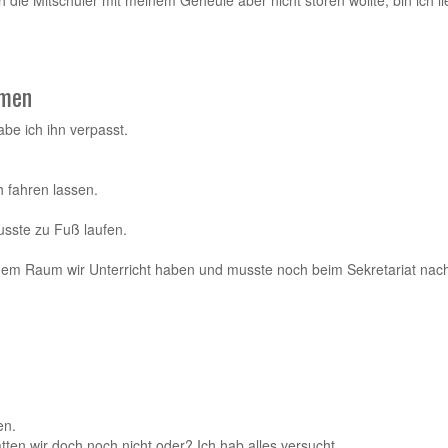
h die Mitschüler mit meinem Geheule aber nicht stören wollte, bin ich 
mmen
be ich ihn verpasst.
 fahren lassen.
usste zu Fuß laufen.
lchem Raum wir Unterricht haben und musste noch beim Sekretariat nac
en.
tten wir doch noch nicht oder? Ich hab alles versucht.